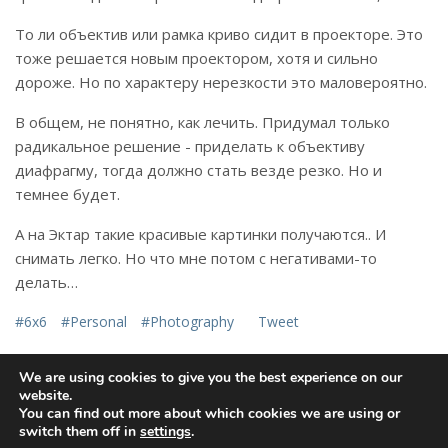
То ли объектив или рамка криво сидит в проекторе. Это
тоже решается новым проектором, хотя и сильно
дороже. Но по характеру нерезкости это маловероятно.
В общем, не понятно, как лечить. Придумал только
радикальное решение - приделать к объективу
диафрагму, тогда должно стать везде резко. Но и
темнее будет.
А на Эктар такие красивые картинки получаются.. И
снимать легко. Но что мне потом с негативами-то
делать…
#6x6
#Personal
#Photography
Tweet
We are using cookies to give you the best experience on our
website.
© 2009-2026 mifki Pty Ltd
You can find out more about which cookies we are using or
switch them off in
settings
.
Contact
·
Privacy Policy