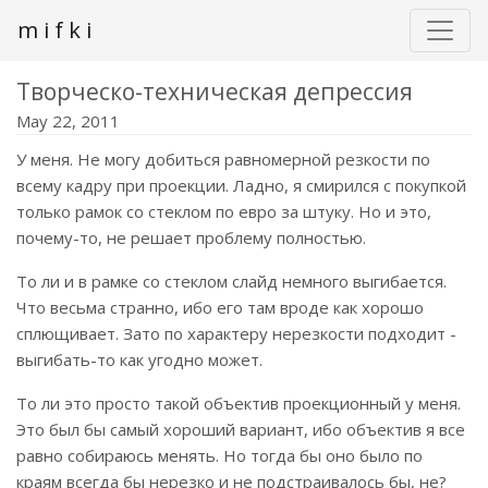
m i f k i
Творческо-техническая депрессия
May 22, 2011
У меня. Не могу добиться равномерной резкости по
всему кадру при проекции. Ладно, я смирился с покупкой
только рамок со стеклом по евро за штуку. Но и это,
почему-то, не решает проблему полностью.
То ли и в рамке со стеклом слайд немного выгибается.
Что весьма странно, ибо его там вроде как хорошо
сплющивает. Зато по характеру нерезкости подходит -
выгибать-то как угодно может.
То ли это просто такой объектив проекционный у меня.
Это был бы самый хороший вариант, ибо объектив я все
равно собираюсь менять. Но тогда бы оно было по
краям всегда бы нерезко и не подстраивалось бы, не?